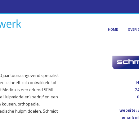
HOME
OVER 
0 jaar toonaangevend specialist
dica heeft zich ontwikkeld tot
H
idt Medica is een erkend SEMH
74
he Hulpmiddelen) bedrijf en een
he kousen, orthopedie,
website:
edische hulpmiddelen. Schmidt
email:
i
n