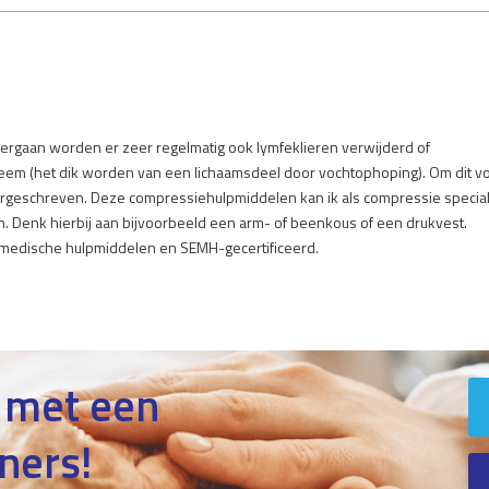
rgaan worden er zeer regelmatig ook lymfeklieren verwijderd of
eem (het dik worden van een lichaamsdeel door vochtophoping). Om dit v
rgeschreven. Deze compressiehulpmiddelen kan ik als compressie special
Denk hierbij aan bijvoorbeeld een arm- of beenkous of een drukvest.
an medische hulpmiddelen en SEMH-gecertificeerd.
 met een
ners!