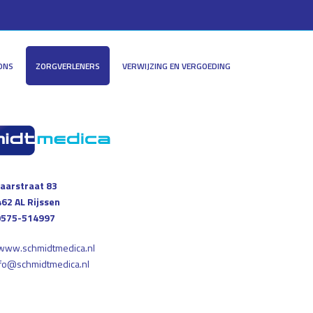
ONS
ZORGVERLENERS
VERWIJZING EN VERGOEDING
aarstraat 83
62 AL Rijssen
0575-514997
www.schmidtmedica.nl
fo@schmidtmedica.nl